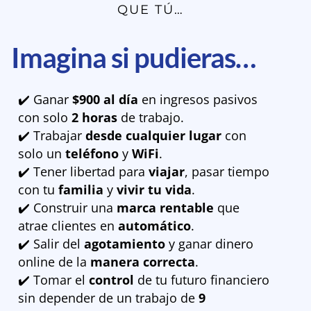
QUE TÚ…
Imagina si pudieras…
✔️ Ganar
$900 al día
en ingresos pasivos
con solo
2 horas
de trabajo.
✔️ Trabajar
desde cualquier lugar
con
solo un
teléfono
y
WiFi
.
✔️ Tener libertad para
viajar
, pasar tiempo
con tu
familia
y
vivir tu vida
.
✔️ Construir una
marca rentable
que
atrae clientes en
automático
.
✔️ Salir del
agotamiento
y ganar dinero
online de la
manera correcta
.
✔️ Tomar el
control
de tu futuro financiero
sin depender de un trabajo de
9