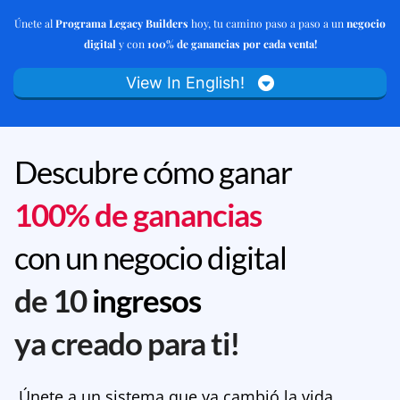
Únete al
Programa Legacy Builders
hoy, tu camino paso a paso a un
negocio
digital
y con
100% de ganancias por cada venta!
View In English!
Descubre cómo ganar
100% de ganancias
con un negocio digital
de 10
ingresos
ya creado para ti!
Únete a un sistema que ya cambió la vida