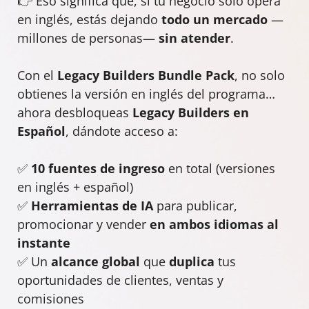
👉 Eso significa que, si tu negocio solo opera
en inglés, estás dejando
todo un mercado
—
millones de personas—
sin atender
.
Con el
Legacy Builders Bundle Pack
, no solo
obtienes la versión en inglés del programa…
ahora desbloqueas
Legacy Builders en
Español
, dándote acceso a:
✅
10 fuentes de ingreso
en total (versiones
en inglés + español)
✅
Herramientas de IA
para publicar,
promocionar y vender
en ambos idiomas al
instante
✅ Un
alcance global
que
duplica
tus
oportunidades de clientes, ventas y
comisiones